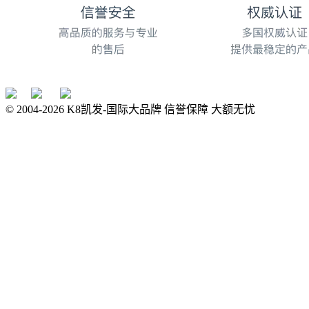
© 2004-
2026
K8凯发-国际大品牌 信誉保障 大额无忧