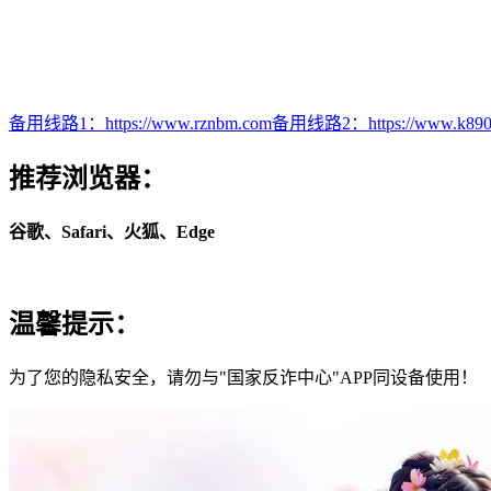
备用线路
1
：
https://www.rznbm.com
备用线路
2
：
https://www.k89
推荐浏览器：
谷歌、Safari、火狐、Edge
温馨提示：
为了您的隐私安全，请勿与"国家反诈中心"APP同设备使用！