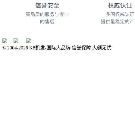
© 2004-
2026
K8凯发-国际大品牌 信誉保障 大额无忧