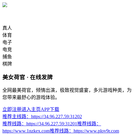
真人
体育
电子
电竞
捕鱼
棋牌
美女荷官 · 在线发牌
全网最美荷官，倾情出演，极致视觉盛宴，多元游戏种类，为
您带来最舒心的游戏体验。
立即注册
进入主页
APP下载
推荐主线路：
https://34.96.227.59:31202
推荐线路：
https://34.96.227.59:31201
推荐线路：
https://www.1nzkex.com
推荐线路：
https://www.plov9r.com