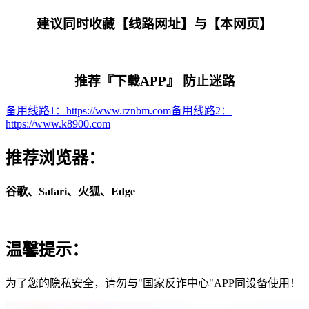
建议同时收藏【线路网址】与【本网页】
推荐『下载APP』 防止迷路
备用线路
1
：
https://www.rznbm.com
备用线路
2
：
https://www.k8900.com
推荐浏览器：
谷歌、Safari、火狐、Edge
温馨提示：
为了您的隐私安全，请勿与"国家反诈中心"APP同设备使用！