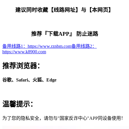
建议同时收藏【线路网址】与【本网页】
推荐『下载APP』 防止迷路
备用线路
1
：
https://www.rznbm.com
备用线路
2
：
https://www.k8900.com
推荐浏览器：
谷歌、Safari、火狐、Edge
温馨提示：
为了您的隐私安全，请勿与"国家反诈中心"APP同设备使用！