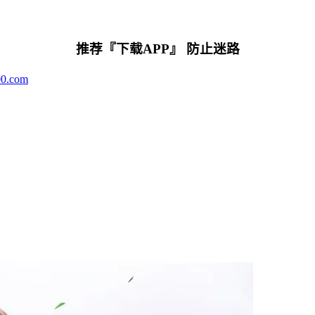
推荐『下载APP』 防止迷路
00.com