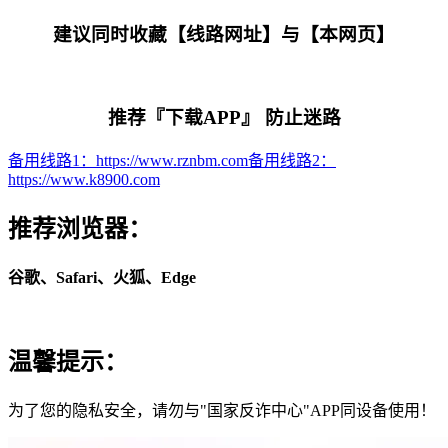
建议同时收藏【线路网址】与【本网页】
推荐『下载APP』 防止迷路
备用线路
1
：
https://www.rznbm.com
备用线路
2
：
https://www.k8900.com
推荐浏览器：
谷歌、Safari、火狐、Edge
温馨提示：
为了您的隐私安全，请勿与"国家反诈中心"APP同设备使用！