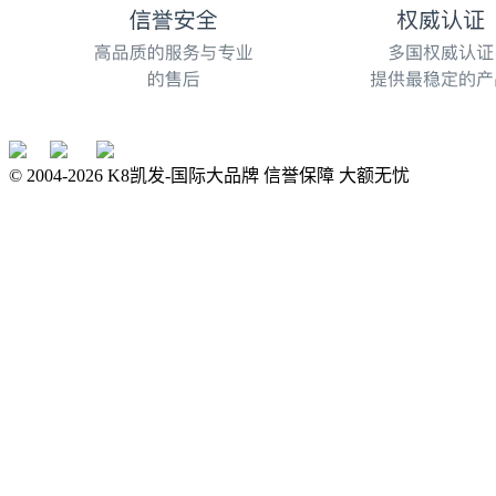
© 2004-
2026
K8凯发-国际大品牌 信誉保障 大额无忧