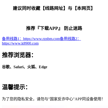
建议同时收藏【线路网址】与【本网页】
推荐『下载APP』 防止迷路
备用线路
1
：
https://www.rznbm.com
备用线路
2
：
https://www.k8900.com
推荐浏览器：
谷歌、Safari、火狐、Edge
温馨提示：
为了您的隐私安全，请勿与"国家反诈中心"APP同设备使用！