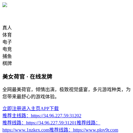
真人
体育
电子
电竞
捕鱼
棋牌
美女荷官 · 在线发牌
全网最美荷官，倾情出演，极致视觉盛宴，多元游戏种类，为
您带来最舒心的游戏体验。
立即注册
进入主页
APP下载
推荐主线路：
https://34.96.227.59:31202
推荐线路：
https://34.96.227.59:31201
推荐线路：
https://www.1nzkex.com
推荐线路：
https://www.plov9r.com