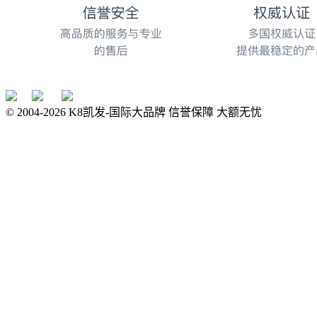
© 2004-
2026
K8凯发-国际大品牌 信誉保障 大额无忧