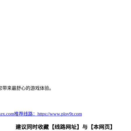
您带来最舒心的游戏体验。
kex.com
推荐线路：
https://www.plov9r.com
建议同时收藏【线路网址】与【本网页】