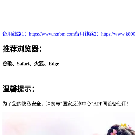
备用线路
1
：
https://www.rznbm.com
备用线路
2
：
https://www.k89
推荐浏览器：
谷歌、Safari、火狐、Edge
温馨提示：
为了您的隐私安全，请勿与"国家反诈中心"APP同设备使用！