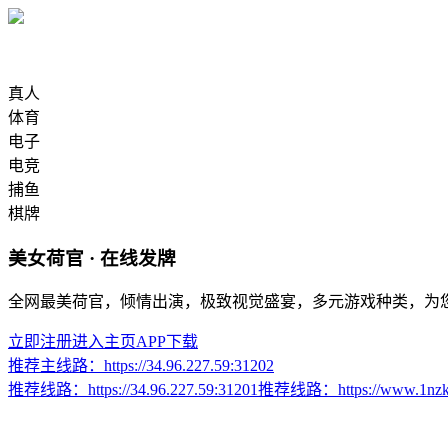
真人
体育
电子
电竞
捕鱼
棋牌
美女荷官 · 在线发牌
全网最美荷官，倾情出演，极致视觉盛宴，多元游戏种类，为
立即注册
进入主页
APP下载
推荐主线路：
https://34.96.227.59:31202
推荐线路：
https://34.96.227.59:31201
推荐线路：
https://www.1nz